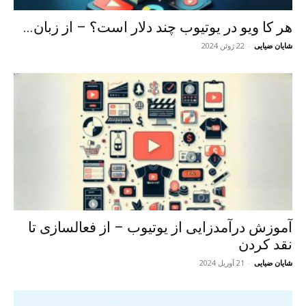
هر کا ویو در یوتیوب چند دلار است؟ – از زبان...
شایان ضیایی
-
22 ژوئن 2024
آموزش درآمدزایی از یوتیوب – از فعالسازی تا
نقد کردن
شایان ضیایی
-
21 آوریل 2024