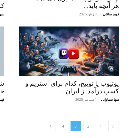
هر آنچه باید...
کر
فهیم ساکتی
-
30 ژوئن 2025
سها
یوتیوب یا توییچ، کدام برای استریم و
شر
کسب درآمد از ایران...
خد
سها سماواتی
-
1 سپتامبر 2025
فهی
4
3
2
1