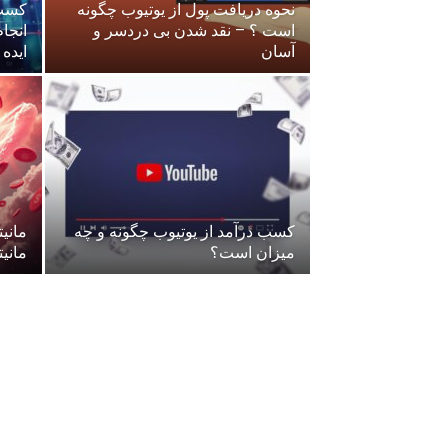
نحوه دریافت پول از یوتیوب چگونه
کسب 
است ؟ – نقد شدن بی دردسر و
انجا
آسان
ایده
کسب درآمد از یوتیوب چگونه و چه
مانی
میزان است؟
مانیتا