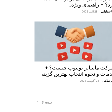
د؟ – راهنمای ویژه...
 سماواتی
-
28 اکتبر 2025
کت مانیتایز یوتیوب چیست؟ +
مات و نحوه انتخاب بهترین گزینه
م ساکتی
-
21 آگوست 2025
صفحه 3 از 4