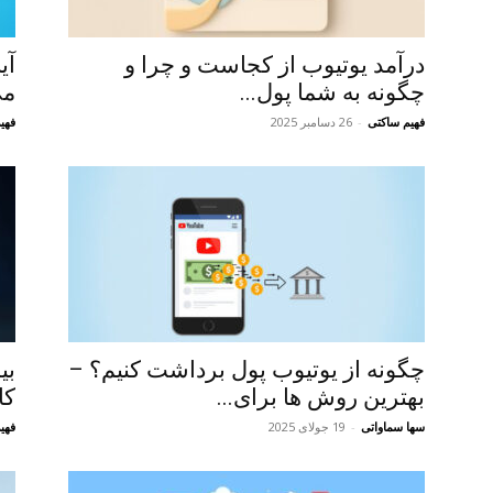
درآمد یوتیوب از کجاست و چرا و
آی
چگونه به شما پول...
می
فهیم ساکتی
-
26 دسامبر 2025
فهی
چگونه از یوتیوب پول برداشت کنیم؟ –
بی
بهترین روش ها برای...
کا
سها سماواتی
-
19 جولای 2025
فهی