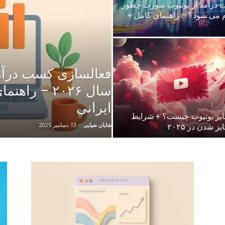
درآمد از یوتیوب شورت چطور
م می شود؟ – راهنمای کامل +
فعالسازی کسب درآمد
سال ۲۰۲۶ – را
ایرانی
تایز یوتیوب چیست؟ + شرایط
شایان ضیایی
-
13 دسامبر 2025
یز شدن در ۲۰۲۵