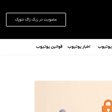
عضویت در زیگ زاگ نتورک
 یوتیوب
اخبار یوتیوب
قوانین یوتیوب