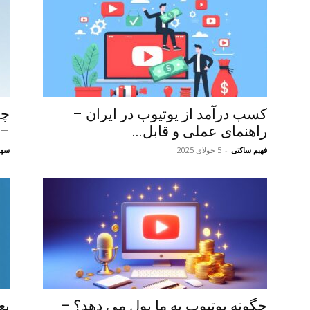
کسب درآمد از یوتیوب در ایران –
چگ
راهنمای عملی و قابل...
– 
فهیم ساکتی
-
5 جولای 2025
سها
چگونه یوتیوب به ما پول می دهد؟ –
بع