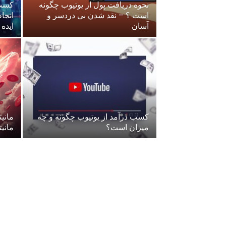
نحوه دریافت پول از یوتیوب چگونه
کسب 
است ؟ – نقد شدن بی دردسر و
انجا
آسان
ایده
کسب درآمد از یوتیوب چگونه و چه
مانی
میزان است؟
مانیتا