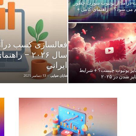
درآمد از یوتیوب شورت چطور
م می شود؟ – راهنمای کامل +
فعالسازی کسب درآمد
سال ۲۰۲۶ – را
ایرانی
تایز یوتیوب چیست؟ + شرایط
شایان ضیایی
-
13 دسامبر 2025
یز شدن در ۲۰۲۵