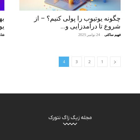
چگونه یوتیوب را پولی کنیم؟ – از
به
شروع تا درآمدزایی و...
یو
فهیم ساکتی
-
24 نوامبر 2025
شاه
4
3
2
1
مجله زیگ زاگ نتورک