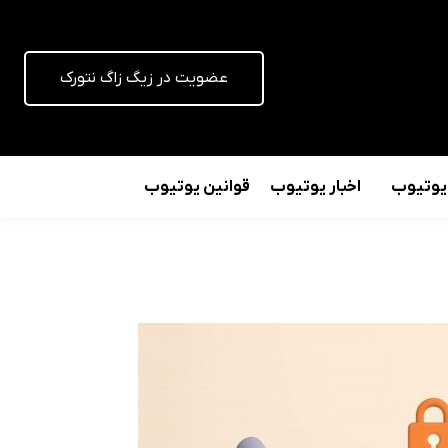
عضویت در زیگ زاگ نتورک
 یوتیوب
اخبار یوتیوب
قوانین یوتیوب