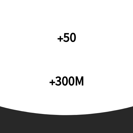
لوح یوتیوب
+50
مجموع بازدید ماهانه
+300M