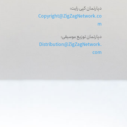
دپارتمان کپی رایت:
Copyright@ZigZagNetwork.co
m
دپارتمان توزیع موسیقی:
Distribution@ZigZagNetwork.
com