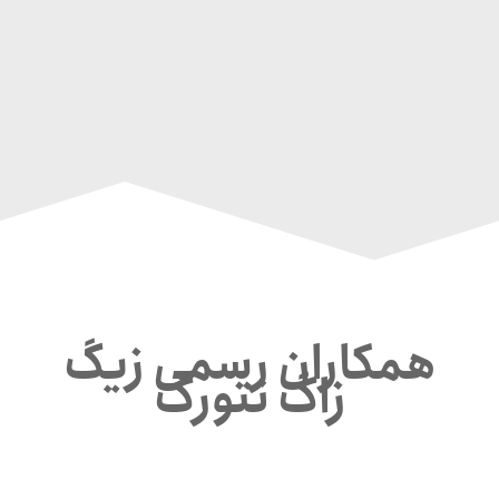
همکاران رسمی زیگ
زاگ نتورک