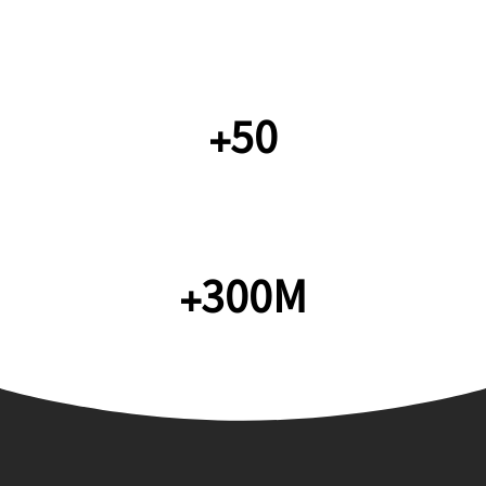
لوح یوتیوب
+50
مجموع بازدید ماهانه
+300M