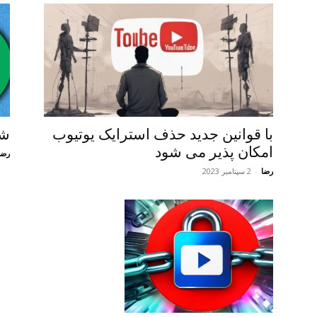
با قوانین جدید حذف استرایک یوتیوب
شر
امکان پذیر می شود
رضا
رضا
-
2 سپتامبر 2023