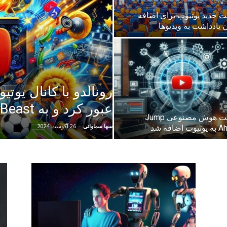
یت جدید یوتیوب برای اضافه
 یادداشت به ویدیوها
رونالدو با کانال یوت
عبور کرد و به Mr. Beast نزدیک شد
قابلیت هوش مصنوعی Jump
سها سماواتی
-
26 آگوست 2024
 اضافه شد