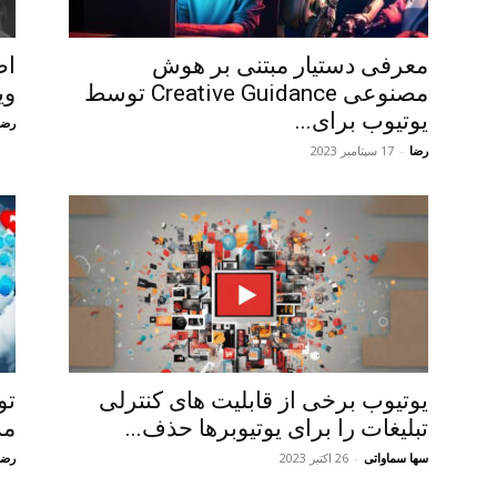
معرفی دستیار مبتنی بر هوش
اض
مصنوعی Creative Guidance توسط
وی
یوتیوب برای...
رضا
رضا
-
17 سپتامبر 2023
یوتیوب برخی از قابلیت های کنترلی
تو
تبلیغات را برای یوتیوبرها حذف...
مد
سها سماواتی
-
26 اکتبر 2023
رضا