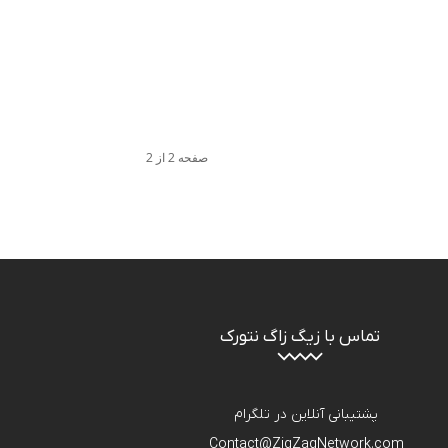
صفحه 2 از 2
تماس با زیگ زاگ نتورک
پشتیبانی آنلاین در تلگرام
Contact@ZigZagNetwork.com