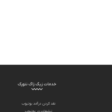
خدمات زیگ زاگ نتورک
نقد کردن درآمد یوتیوب
تبلیغات در یوتیوب