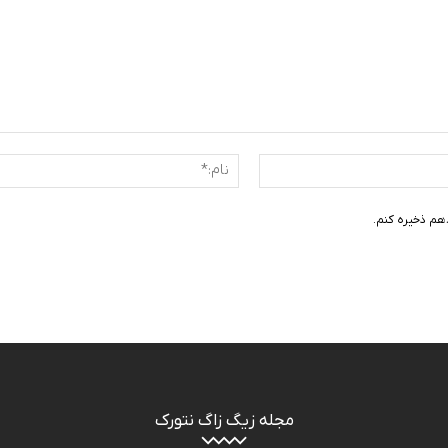
ایمیل:*
هم ذخیره کنم.
مجله زیگ زاگ نتورک