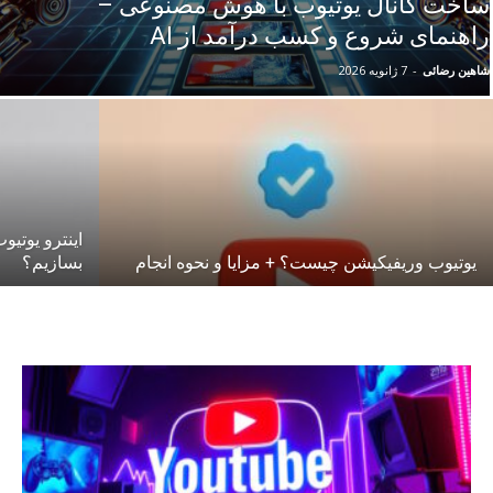
ساخت کانال یوتیوب با هوش مصنوعی –
راهنمای شروع و کسب درآمد از AI
شاهین رضائی
-
7 ژانویه 2026
اینترو یوتی
یوتیوب وریفیکیشن چیست؟ + مزایا و نحوه انجام
بسازیم؟