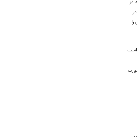
د در
در
را
 است
صورت
ید