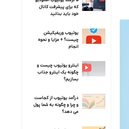
۵ ترفند یوتیوب استودیو
که برای پیشرفت کانال
خود باید بدانید
یوتیوب وریفیکیشن
چیست؟ + مزایا و نحوه
انجام
اینترو یوتیوب چیست و
چگونه یک اینترو جذاب
بسازیم؟
درآمد یوتیوب از کجاست
و چرا و چگونه به شما پول
می دهد؟