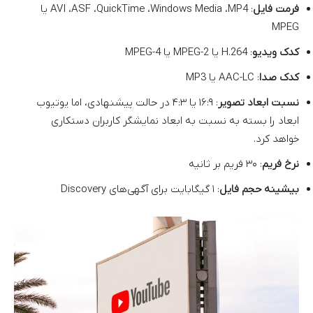
فرمت فایل
: AVI ،ASF ،QuickTime ،Windows Media ،MP4 یا
MPEG
کدک ویدیو
: H.264 یا MPEG-2 یا MPEG-4
کدک صدا
: AAC-LC یا MP3
نسبت ابعاد تصویر
: ۱۶:۹ یا ۴:۳ در حالت پیشنهادی، اما یوتیوب
ابعاد را بسته به نسبت به ابعاد نمایشگر کاربران دستکاری
خواهد کرد.
نرخ فریم
: ۳۰ فریم بر ثانیه
بیشینه حجم فایل
: ۱ گیگابایت برای آگهی‌های Discovery