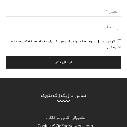
ایمی
وب
سای
نام من، ایمیل، و وب سایت را در این مرورگر برای دفعه بعد که نظر میدهم
ذخیره کنم.
تماس با زیگ زاگ نتورک
پشتیبانی آنلاین در تلگرام
Contact@ZigZagNetwork.com