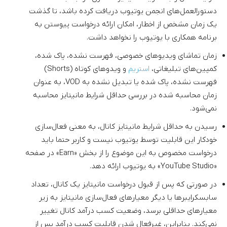
دستورالعمل‌های انجمن یوتیوب دریافت کرده باشد، تا گذشت
یک زمان مشخص از اخطار، امکان ارائه درخواست پیوستن به
برنامه همکاری با یوتیوب را نخواهد داشت.
زمان تماشای ویدیوهای خصوصی، فهرست نشده، پاک شده،
کمپین‌های تبلیغاتی،
استریم
و ویدو‌های کوتاه (Shorts)
فهرست نشده، پاک شده یا تبدیل نشده به VOD، به عنوان
زمان محاسبه شده در بررسی حداقل شرایط مانیتایز محاسبه
نمی‌شود.
رسیدن به حداقل شرایط مانیتایز کانال، به معنی فعال‌سازی
خودکار این قابلیت توسط یوتیوب نیست و کاربر حتما باید
درخواست مخصوص به این موضوع را از بخش «Earn» در صفحه
«YouTube Studio» به یوتیوب ارائه دهد.
در صورتی که پس از قبول درخواست مانیتایز یک کانال، تعداد
سابسکرایبرها یا دیگر معیارهای فعال‌سازی مانیتایز به زیر
معیارهای حداقلی برسد، وضعیت کسب درآمد کانال تغییر
نمی‌کند. بنابراین، غیرفعال شدن قابلیت کسب درآمد پس از