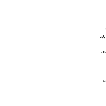
باید
‌های زبانه Community استفاده