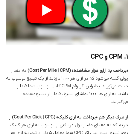
۱. CPM و CPC
«پرداخت به ازای هزار مشاهده» (Cost Per Mille | CPM)
به مقدار
پولی گفته می‌شود که در ازای هر ۱۰۰۰ بازدید از یک تبلیغ یوتیوب به
دست می‌آورید. بنابراین اگر رقم CPM کانال یوتیوب شما ۵ دلار
باشد، به ازای هر ۱۰۰۰ تماشای تبلیغ، ۵ دلار از تبلیغ‌دهنده
می‌گیرید.
از طرف دیگر هم «پرداخت به ازای کلیک» (Cost Per Click | CPC)
را
داریم که به معنای مقدار پول دریافتی از یوتیوب به ازای هر کلیک
روی تبلیغ است. پس اگر CPC شما معادل ۵ دلار باشد، به ازای هر