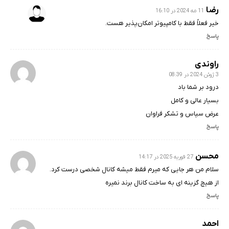
رضا
11 مه 2024 در 16:10
خیر فعلاً فقط با کامپیوتر امکان‌پذیر هست.
پاسخ
راوندی
3 ژوئن 2024 در 08:39
درود بر شما باد
بسیار عالی و کامل
عرض سپاس و تشکر فراوان
پاسخ
محسن
27 فوریه 2025 در 14:17
سلام من هر جایی که میرم فقط میشه کانال شخصی درست کرد.
از هیچ گزینه ای به ساخت کانال برند نمیره
پاسخ
احمد