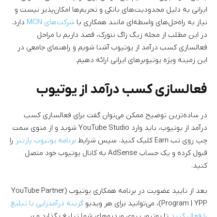
ایرانی به دلیل محدودیت‌های بانکی و تحریم‌ها امکان‌پذیر نیست و
نیاز به راه‌حل‌های واسطه‌ای مانند همکاری با
شرکت‌های MCN
دارد.
در این مطلب از مجله زیگ زاگ نتورک، قصد داریم با مراحل
فعالسازی کسب درآمد از یوتیوب آشنا شویم و راهنمای جامعی در
این زمینه ویژه یوتیوبرهای ایرانی ارائه دهیم.
فعالسازی کسب درآمد از یوتیوب
در ساده‌ترین توضیح ممکن می‌توان گفت برای فعالسازی کسب
درآمد از یوتیوب، باید وارد YouTube Studio شوید و از منوی سمت
چپ روی تب Earn کلیک کنید. سپس شرایط
برنامه یوتیوب پارتنر
را
قبول کرده و یک حساب AdSense به کانال یوتیوب خود متصل
کنید.
بعد از تایید عضویت در برنامه همکاری یوتیوب (YouTube Partner
Program | YPP)، می‌توانید برای هر ویدیو
گزینه درآمدزایی با تبلیغ
را فعال کنید
تا یوتیوب روی ویدیوهای شما تبلیغ بگذارد و بر