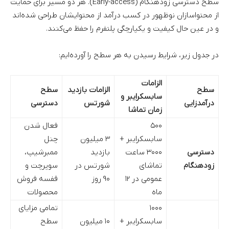
سطح دسترسی زودهنگام (Early-access). هر دو مسیر برای حمایت
از محتواسازان نوظهور در کسب درآمد از محتوایشان طراحی شده‌اند
و در عین حال کیفیت و یکپارچگی پلتفرم را حفظ می‌کنند.
در جدول زیر، شرایط رسیدن به هر سطح را آورده‌ایم:
الزامات
سطح
الزامات بازدید
سطح
سابسکرایبر و
درآمدزایی
شورتس
دسترسی
زمان تماشا
۵۰۰
فعال شدن
سابسکرایبر +
۳ میلیون
چنل
دسترسی
۳۰۰۰ ساعت
بازدید
ممبرشیپ،
زودهنگام
تماشای
شورتس در
سوپرچت و
عمومی در ۱۲
۹۰ روز
قفسه فروش
ماه
محصولات
۱۰۰۰
تمامی مزایای
سابسکرایبر +
۱۰ میلیون
سطح