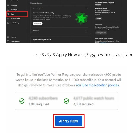
در بخش «Earn» روی گزینه Apply Now کلیک کنید.