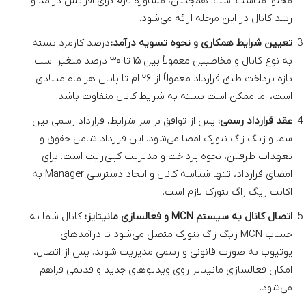
محتوا مناسب است. همچنین، مشاوره لازم برای افزایش درآمد و
رشد کانال در این مرحله ارائه می‌شود.
تعیین شرایط همکاری و نحوه تسویه درآمد:
درصد کارمزد بسته
به نوع کانال و مخاطبین معمولاً بین ۱۵ تا ۳۰ درصد متغیر است.
بازه پرداخت طبق قرارداد معمولاً از ۲۶ ام تا پایان هر ماه میلادی
است، اما ممکن است بسته به شرایط کانال متفاوت باشد.
عقد قرارداد رسمی:
پس از توافق بر سر شرایط، قرارداد رسمی بین
شما و زیگ زاگ نتورک امضا می‌شود. این قرارداد شامل حقوق و
تعهدات طرفین، نحوه پرداخت و مدیریت کپی‌رایت است. برای
امضای قرارداد، تنها شناسه کانال و ایجاد دسترسی Manager به
اکانت زیگ زاگ نتورک لازم است.
اتصال کانال به سیستم MCN و فعالسازی مانیتایز:
کانال شما به
حساب MCN زیگ زاگ نتورک متصل می‌شود تا درآمدهای
یوتیوب به صورت قانونی و رسمی مدیریت شوند. پس از اتصال،
امکان فعالسازی مانیتایز روی ویدیوهای جدید و قدیمی فراهم
می‌شود.