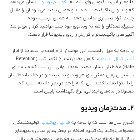
علاوه بر این، بالا بودن واچ تایم به
الگوریتم یوتیوب
نشان می‌دهد
که ویدیویی باکیفیت ساخته‌اید و همین باعث می‌شود آن را مقابل
چشم افراد بیشتری نمایش دهد. به همین ترتیب، توجه
تبلیغ‌دهندگان را هم به ویدیوی خود جلب خواهید کرد و می‌توانید
آگهی‌های باکیفیت‌تر و گران‌تر را روی ویدیوها قرار دهید.
با توجه به میزان اهمیت این موضوع،‌ لازم است با استفاده از ابزار
آنالیز کانال یوتیوب
، نگاهی دقیق به نرخ نگهداشت (Retention
Rate) مخاطبان نشان دهید. هدف نهایی این است که مردم برای
بیشترین زمان ممکن پای هر ویدیو بنشینند و در حالت ایده‌آل، آن
را تا انتها تماشا کنند. این نکته را هم در نظر داشته باشید که
معمولا در ماه‌های ابتدایی، نرخ نگهداشت پایین است.
۲. مدت‌زمان ویدیو
اکنون سال‌ها است که با توجه به
قوانین یوتیوب
، تولیدکنندگان
محتوا می‌توانند یک تبلیغ اضافه در بخش‌های میانی ویدیوهای
بالاتر از ۱۰ دقیقه درج کنند. در نتیجه همین موضوع، خیلی از