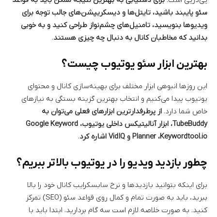
سئو پایبند باشید، تایتل‌ها و دیسکریپشن‌های جالب توجه برای
ویدیوها بنویسید، تامنیل‌های چشم‌نواز طراحی کنید و به خوبی
بدانید که مخاطبان کانال به دنبال چه چیزی هستند
.
بهترین ابزار سئو یوتیوب چیست؟
این روزها انبوهی ابزار مختلف برای بهینه‌سازی کانال و محتوای
یوتیوب پیدا می‌کنیم و انتخاب بهترین گزینه بستگی به نیازهای
خاص شما دارد.
از پرطرفدارترین ابزارهای فعلی می‌توان به
TubeBuddy، ابزار آنالیتیکس داخلی یوتیوب، Google Keyword
Planner ،Keywordtool.io و VidIQ اشاره کرد
.
چطور بازدید ویدیو را در یوتیوب بالاتر ببریم؟
برای اینکه بتوانید بازدیدها و نرخ سابسکرایب کانال خود را بالا
ببرید، باید به صورت تمام و کمال روی قواعد سئو (SEO) تمرکز
کنید. به صورت خلاصه لازم است سه گام بردارید. ابتدا باید با