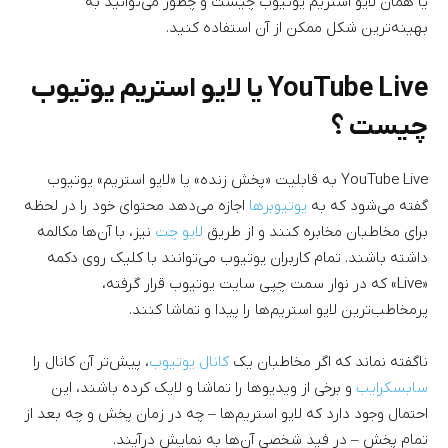
یا همان لایو استریم یوتیوب چیست و چطور می‌توانید به
بهینه‌ترین شکل ممکن از آن استفاده کنید.
YouTube Live یا لایو استریم یوتیوب
چیست ؟
YouTube Live به قابلیت «پخش زنده» یا «لایو استریم» یوتیوب
گفته می‌شود که به
یوتیوبرها
اجازه می‌دهد محتوای خود را در لحظه
برای مخاطبان مخابره کنند و از طریق
لایو چت
نیز،‌ با آن‌ها مکالمه
داشته باشند. تمام کاربران یوتیوب می‌توانند با کلیک روی دکمه
«Live» که در نوار سمت چپی سایت یوتیوب قرار گرفته،
پرمخاطب‌ترین لایو استریم‌ها را پیدا و تماشا کنند.
ناگفته نماند که اگر مخاطبان یک
کانال یوتیوب
، پیش‌تر آن کانال را
سابسکرایب
و برخی از ویدیوها را تماشا و لایک کرده باشند، این
احتمال وجود دارد که لایو استریم‌ها – چه در زمان پخش و چه بعد از
تمام پخش – در فید شخصی آن‌ها به نمایش درآیند.