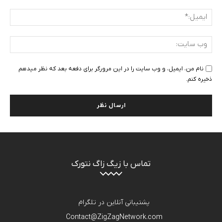
ایمی
وب
سای
نام من، ایمیل، و وب سایت را در این مرورگر برای دفعه بعد که نظر میدهم
ذخیره کنم.
تماس با زیگ زاگ نتورک
پشتیبانی آنلاین در تلگرام
Contact@ZigZagNetwork.com