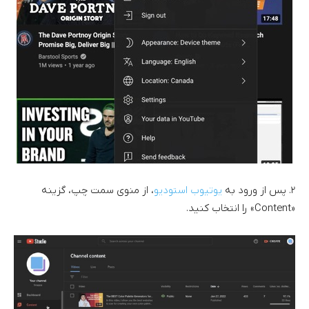
۲. پس از ورود به
یوتیوب استودیو
، از منوی سمت چپ، گزینه
«Content» را انتخاب کنید.