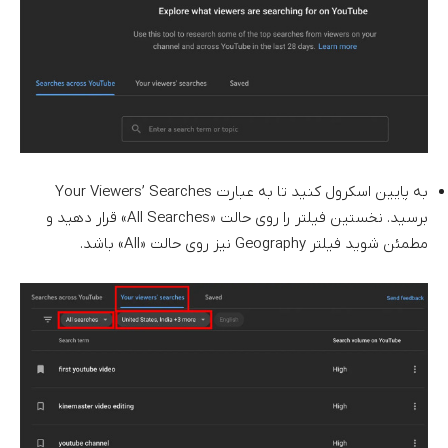
به پایین اسکرول کنید تا به عبارت Your Viewers’ Searches
برسید. نخستین فیلتر را روی حالت «All Searches» قرار دهید و
مطمئن شوید فیلتر Geography نیز روی حالت «All» باشد.