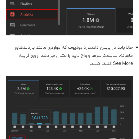
حالا باید در پایین داشبورد یوتیوب که مواردی مانند بازدیدهای
ماهانه، سابسکرایبرها و واچ تایم را نشان می‌دهد، روی گزینه
See More کلیک کنید.