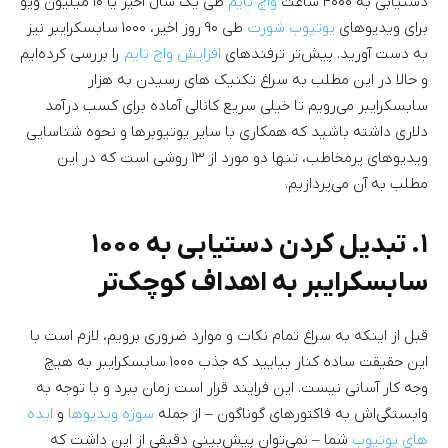
دستیابی به ۴۰۰۰ ساعت
واچ تایم
طی یک سال اخیر یا ۱۰ میلیون ویو
برای ویدیوهای
یوتیوب شورت
طی ۹۰ روز اخیر، ۱۰۰۰ سابسکرایبر نیز
به دست آورید. پیش‌تر ترفندهای
افزایش واچ تایم
را بررسی کرده‌ایم
و حالا در این مطلب به سراغ تکنیک های رسیدن به هزار
سابسکرایبر می‌رویم تا خیلی سریع کانالی آماده برای کسب درآمد
دلاری داشته باشید که همکاری با سایر یوتیوبرها و نحوه شناسایی
ویدیوهای پرمخاطب، تنها دو مورد از ۱۳ روشی است که در این
مطلب به آن می‌پردازیم.
۱. تبدیل کردن دستیابی به ۱۰۰۰
سابسکرایبر به اهداف کوچک‌تر
قبل از اینکه به سراغ تمام نکات و موارد ضروری برویم، لازم است با
این حقیقت ساده کنار بیایید که جذب ۱۰۰۰ سابسکرایبر به هیچ
وجه کار آسانی نیست. این فرایند قرار است زمان ببرد و با توجه به
وابستگی‌اش به فاکتورهای گوناگون – از جمله
سوژه ویدیوها
و
ایده
های یوتیوب
شما – نمی‌توان پیش‌بینی دقیقی از این داشت که