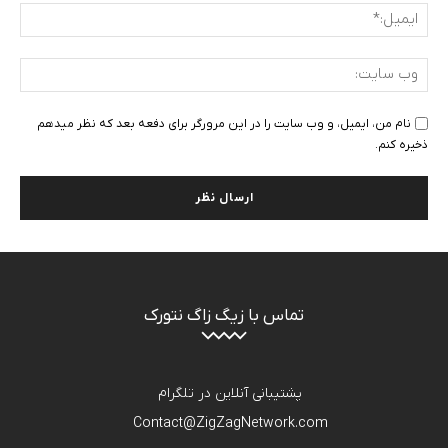
ایمی
وب
سای
نام من، ایمیل، و وب سایت را در این مرورگر برای دفعه بعد که نظر میدهم
ذخیره کنم.
تماس با زیگ زاگ نتورک
پشتیبانی آنلاین در تلگرام
Contact@ZigZagNetwork.com