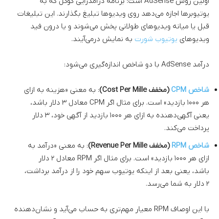
اولین روش AdSense است: برنامه‌ درآمدزایی گوگل که به
یوتیوبرها اجازه می‌دهد روی ویدیوها تبلیغ بگذارند. این تبلیغات
قبل یا میانه ویدیوهای طولانی پخش می‌شوند و یا درون فید
ویدیوهای
یوتیوب شورت
به نمایش درمی‌آیند.
درآمد AdSense با دو شاخص اندازه‌گیری می‌شود:
شاخص CPM
(مخفف Cost Per Mille)
: به معنی «هزینه به ازای
هر ۱۰۰۰ بازدید» است. برای مثال اگر CPM معادل ۳ دلار باشد،
یعنی آگهی‌دهنده به ازای هر ۱۰۰۰ بازدید از آگهی خود، ۳ دلار
پرداخت می‌کند.
شاخص RPM
(مخفف Revenue Per Mille)
: به معنی «درآمد به
ازای هر ۱۰۰۰ بازدید» است. برای مثال اگر RPM معادل ۲ دلار
باشد، یعنی بعد از اینکه یوتیوب سهم خود را از درآمد برداشت،
۲ دلار به شما می‌رسد.
با این اوصاف RPM معیار مهم‌تری به حساب می‌آید و نشان‌دهنده