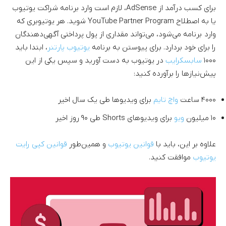
برای کسب درآمد از AdSense، لازم است وارد برنامه شراکت یوتیوب
یا به اصطلاح YouTube Partner Program شوید. هر یوتیوبری که
وارد برنامه می‌شود، می‌تواند مقداری از پول پرداختی آگهی‌دهندگان
را برای خود بردارد. برای پیوستن به برنامه
یوتیوب پارتنر
، ابتدا باید
۱۰۰۰
سابسکرایب
در یوتیوب به دست آورید و سپس یکی از این
پیش‌نیازها را برآورده کنید:
۴۰۰۰ ساعت
واچ تایم
برای ویدیوها طی یک سال اخیر
۱۰ میلیون
ویو
برای ویدیوهای Shorts طی ۹۰ روز اخیر
علاوه بر این، باید با
قوانین یوتیوب
و همین‌طور
قوانین کپی رایت
یوتیوب
موافقت کنید.