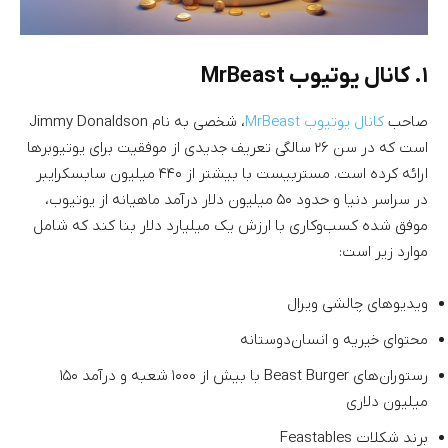
۱. کانال یوتیوب MrBeast
صاحب
کانال یوتیوب MrBeast
، شخصی به نام Jimmy Donaldson
است که در سن ۲۶ سالگی تعریف جدیدی از موفقیت برای یوتیوبر‌ها
ارائه کرده است. مستربیست با بیشتر از ۴۴۰ میلیون سابسکرایبر
در سراسر دنیا و حدود ۵۰ میلیون دلار درآمد ماهیانه از یوتیوب،
موفق شده کسب‌وکاری با ارزش یک میلیارد دلار بنا کند که شامل
موارد زیر است:
ویدیو‌های چالشی ویرال
محتوای خیریه و انسان‌دوستانه
رستوران‌های Beast Burger با بیش از ۱۰۰۰ شعبه و درآمد ۱۵۰
میلیون دلاری
برند شکلات Feastables