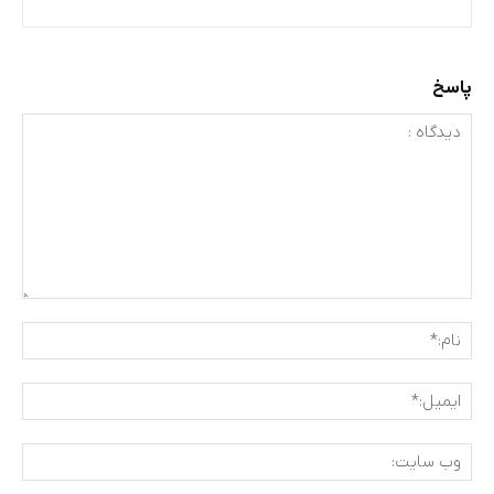
پاسخ
دیدگاه
:
نام:
ایمی
وب
سای