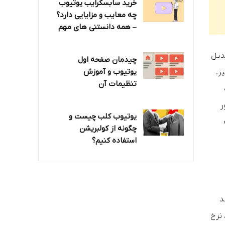
خرید سابسکرایب یوتیوب
چه معایب و مزایایی دارد؟‌
– همه دانستنی های مهم
دیل
چیدمان صفحه اول
یوتیوب و آموزش
ر.
تنظیمات آن
ر
یوتیوب کلب چیست و
چگونه از کولبریشن
استفاده کنیم؟
د
 نرخ