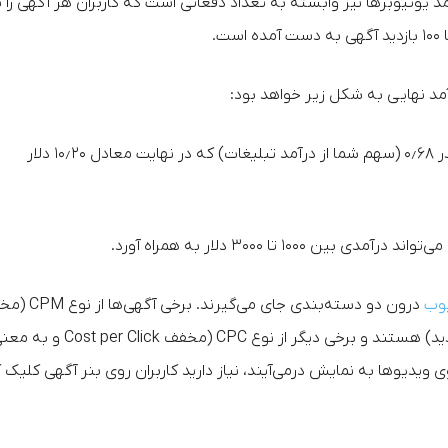
د یوتیوبرها نیز وابسته به تعداد دفعاتی است که کاربران هر آگهی را ب
۱۰۰ (تعداد بازدیدهای آگهی) ضربدر ۰٫۱۵ (قیمت آگهی) ضربدر ۰٫۶۸ (سهم شما از درآمد تبلیغات) که در نهایت معادل ۱۰٫۲۰ دلار
بین ۱۰۰۰ تا ۳۰۰۰ دلار به همراه آورد.
یوب
درون دو دسته‌بندی جای می‌گیرند. برخ
Cost per Mille و به معنی پرداخت پول به ازای هر ۱۰۰۰ بازدید) هستند و برخی دیگر از نوع CPC (مخفف  per Click
ت پول به ازای هر کلیک). زمانی که آگهی‌های CPC روی ویدیوها به نمایش درمی‌آیند، نیاز دارید کاربران روی بنر آگهی کل