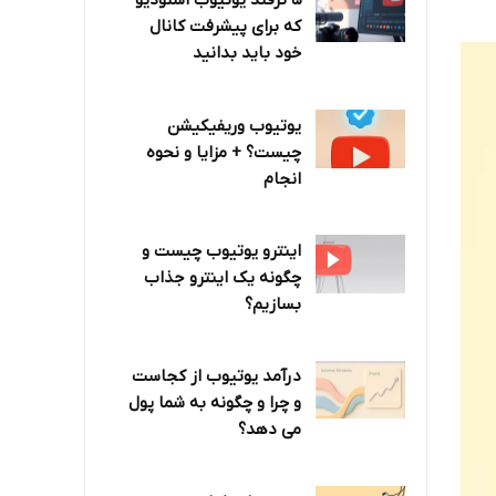
۵ ترفند یوتیوب استودیو
که برای پیشرفت کانال
خود باید بدانید
یوتیوب وریفیکیشن
چیست؟ + مزایا و نحوه
انجام
اینترو یوتیوب چیست و
چگونه یک اینترو جذاب
بسازیم؟
درآمد یوتیوب از کجاست
و چرا و چگونه به شما پول
می دهد؟