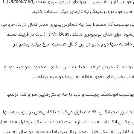
عملیات‌ها نداشته باشد. با اتوماسیون یوتیوب، تقریبا تمام جوانب کار را به تیمی از نیروهای «برون‌سپاری‌شده» (Outsourced) یا
لی خود برای رسیدگی به کارهای دیگر استفاده کنید.
تی یوتیوب که معمولا نیاز به دسترس‌پذیری مدیر کانال دارند، خروجی
رای مثال یوتیوبری مانند Mr. Beast (
+
) باید در فرایند ضبط
هانه تنها دو ویدیو در این کانال هستیم. نرخ تولید ویدیو در
 تنها به یک جریان درآمد – مثلا نمایش تبلیغ – محدود نخواهید بود و
 در بخش‌های بعدی مقاله به آن‌ها خواهیم پرداخت.
ب یوتیوب اتوماتیک چیست و باید با چه چالش‌هایی سر و کله بزنیم:
: آمار و ارقام نشان می‌دهند که به صورت میانگین، ۲۲ ماه طول می‌کشد تا کانال‌های یوتیوب به تنها
۱۰۰۰ سابکسرایبر برسند. اگر هم بخواهید درآمدی قابل قبول و قابل اتکا داشته باشید، لازم است تعداد سابسکرایبرها را به 
 کانال را به شکل قابل توجهی بالا ببرد، اما به حدود دو سال فعالیت